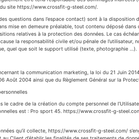
 du site https://www.crossfit-g-steel.com/.
des questions dans l’espace contact) sont à la disposition d
sans mise en demeure préalable, tout contenu déposé dans ce
ositions relatives à la protection des données. Le cas échéa
 cause la responsabilité civile et/ou pénale de l’utilisateu
e, quel que soit le support utilisé (texte, photographie …).
ncernant la communication marketing, la loi du 21 Juin 201
 06 Août 2004 ainsi que du Règlement Général sur la Prote
personnelles
le cadre de la création du compte personnel de l’Utilisateur
nelles est : Pro sport 45. https://www.crossfit-g-steel.co
nées qu’il collecte, https://www.crossfit-g-steel.com/ s’en
 au Client d’établir les finalités de ses traitements de donn