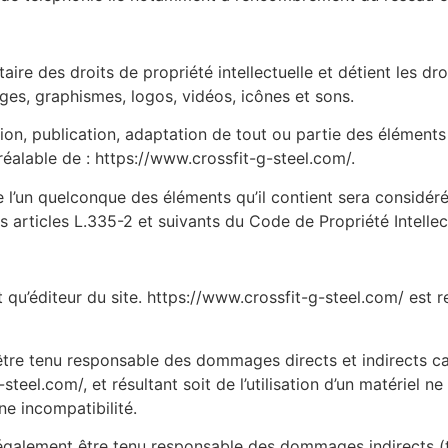
aire des droits de propriété intellectuelle et détient les dr
ages, graphismes, logos, vidéos, icônes et sons.
ion, publication, adaptation de tout ou partie des éléments
 préalable de : https://www.crossfit-g-steel.com/.
e l’un quelconque des éléments qu’il contient sera considé
articles L.335-2 et suivants du Code de Propriété Intellect
 qu’éditeur du site. https://www.crossfit-g-steel.com/ est r
tre tenu responsable des dommages directs et indirects causé
-steel.com/, et résultant soit de l’utilisation d’un matériel
une incompatibilité.
 également être tenu responsable des dommages indirects (